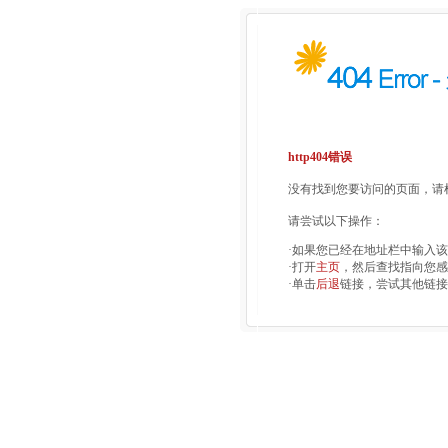
http404错误
没有找到您要访问的页面，请检
请尝试以下操作：
·如果您已经在地址栏中输入
·打开
主页
，然后查找指向您感
·单击
后退
链接，尝试其他链接