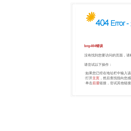
http404错误
没有找到您要访问的页面，请检
请尝试以下操作：
·如果您已经在地址栏中输入
·打开
主页
，然后查找指向您感
·单击
后退
链接，尝试其他链接