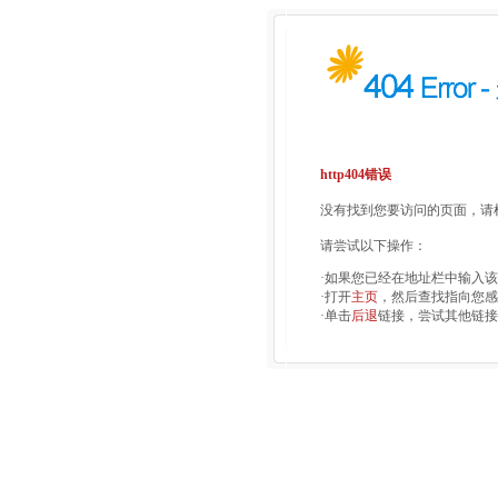
http404错误
没有找到您要访问的页面，请检
请尝试以下操作：
·如果您已经在地址栏中输入
·打开
主页
，然后查找指向您感
·单击
后退
链接，尝试其他链接