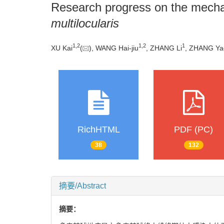
Research progress on the mecha
multilocularis
1
,
2
1
,
2
1
XU Kai
(
), WANG Hai-jiu
, ZHANG Li
, ZHANG Ya
RichHTML
PDF (PC)
38
132
摘要/Abstract
摘要：