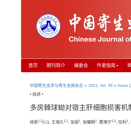
首页
期刊简介
编委会
作者指南
中国寄生虫学与寄生虫病杂志
››
2021
,
Vol. 39
››
Issue (
• 综述 •
多房棘球蚴对宿主肝细胞损害机
1
,
2
1
,
2
1
2
1
,
2
1
徐凯
(
), 王海久
, 张丽
, 张耀刚
, 樊海宁
, 任利
,