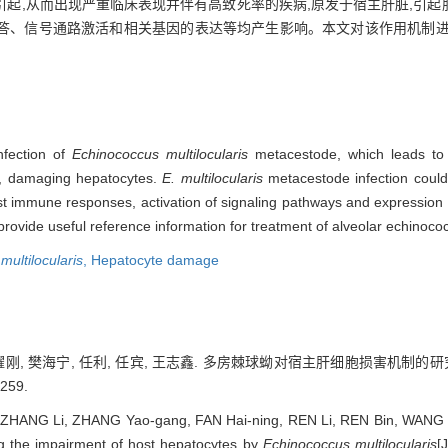
起,从而出现严重临床表现并伴有高致死率的疾病,原发于宿主肝脏,引
答、信号通路激活和相关基因的表达等均产生影响。本文对该作用机制进
nfection of
Echinococcus multilocularis
metacestode, which leads to 
er, damaging hepatocytes.
E. multilocularis
metacestode infection could
host immune responses, activation of signaling pathways and expression
ovide useful reference information for treatment of alveolar echinococ
ultilocularis
,
Hepatocyte damage
 张耀刚, 樊海宁, 任利, 任宾, 王志鑫. 多房棘球蚴对宿主肝细胞损害机制的
-259.
 ZHANG Li, ZHANG Yao-gang, FAN Hai-ning, REN Li, REN Bin, WANG Z
 the impairment of host hepatocytes by
Echinococcus multilocularis
[