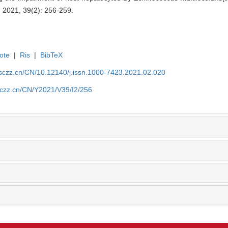
, 2021, 39(2): 256-259.
ote
|
Ris
|
BibTeX
jsczz.cn/CN/10.12140/j.issn.1000-7423.2021.02.020
jsczz.cn/CN/Y2021/V39/I2/256