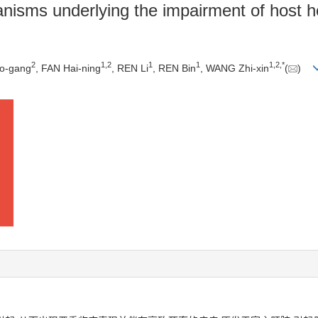
nisms underlying the impairment of host 
2
1
,
2
1
1
1
,
2
,
*
o-gang
, FAN Hai-ning
, REN Li
, REN Bin
, WANG Zhi-xin
(
)