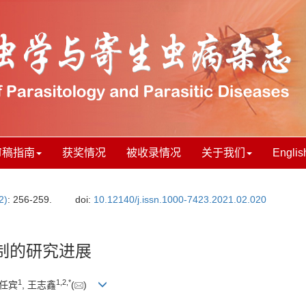
审稿指南
获奖情况
被收录情况
关于我们
Englis
2)
: 256-259.
doi:
10.12140/j.issn.1000-7423.2021.02.020
制的研究进展
1
1
,
2
,
*
 任宾
, 王志鑫
(
)